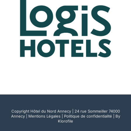
Copyright
Hôtel du Nord Annecy | 24 rue Sommeiller 74000
Annecy |
Mentions Légales
|
Politique de confidentialité
|
By
Klorofile